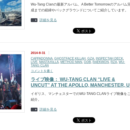
Wu-Tang Clanの最新アルバム、A Better Tomorrowのアルバム
成までの経緯やバックグラウンドについてご紹介しています。
詳細を見る
2014-8-31
CAPPADONNA
,
GHOSTFACE KILLAH
,
GZA
,
INSPECTAH DECK
,
LIVE
,
MASTA KILLA
,
METHOD MAN
,
ODB
,
RAEKWON
,
RZA
,
WU-
TANG CLAN
コメントを書く
ライブ映像： WU-TANG CLAN “LIVE &
UNCUT” AT THE APOLLO, MANCHESTER, 
イギリス、マンチェスターでのWU-TANG CLANライブ映像を
紹介。
詳細を見る