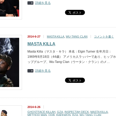
詳細を見る
2014-6-27
MASTA KILLA
,
WU-TANG CLAN
コメントを書く
MASTA KILLA
Masta Killa（マスタ・キラ） 本名：Elgin Turner 生年月日：
1969年8月18日（44歳） アメリカ人ラッパーであり、ヒップホ
ップグループ、Wu-Tang Clan（ウータン・クラン）のメ…
詳細を見る
2014-6-26
GHOSTFACE KILLAH
,
GZA
,
INSPECTAH DECK
,
MASTA KILLA
,
METHOD MAN
,
ODB
,
RAEKWON
,
RZA
,
WU-TANG CLAN