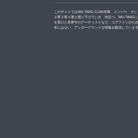
このサイトではWU-TANG CLAN本隊、メンバー、そ
２軍３軍４軍と掘り下げていき、尚且つ、WU-TANG
を受けた世界中のアーティストなど、コアファンのた
本にはない、アンダーグランドな情報を配信していま