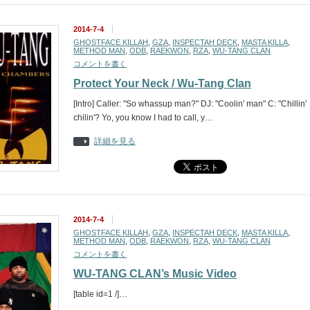
2014-7-4
GHOSTFACE KILLAH
,
GZA
,
INSPECTAH DECK
,
MASTA KILLA
,
METHOD MAN
,
ODB
,
RAEKWON
,
RZA
,
WU-TANG CLAN
コメントを書く
Protect Your Neck / Wu-Tang Clan
[Intro] Caller: "So whassup man?" DJ: "Coolin' man" C: "Chillin'
chilin'? Yo, you know I had to call, y…
詳細を見る
2014-7-4
GHOSTFACE KILLAH
,
GZA
,
INSPECTAH DECK
,
MASTA KILLA
,
METHOD MAN
,
ODB
,
RAEKWON
,
RZA
,
WU-TANG CLAN
コメントを書く
WU-TANG CLAN’s Music Video
[table id=1 /]…