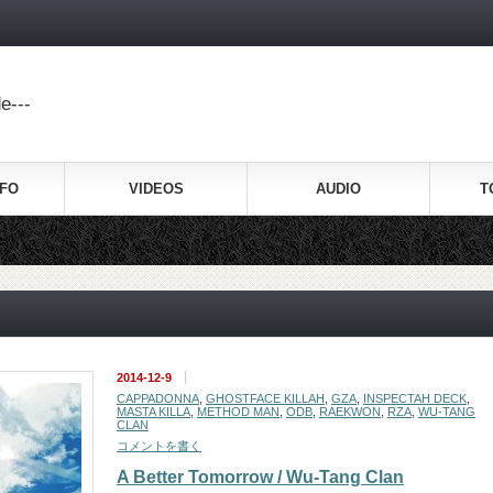
e---
NFO
VIDEOS
AUDIO
T
2014-12-9
CAPPADONNA
,
GHOSTFACE KILLAH
,
GZA
,
INSPECTAH DECK
,
MASTA KILLA
,
METHOD MAN
,
ODB
,
RAEKWON
,
RZA
,
WU-TANG
CLAN
コメントを書く
A Better Tomorrow / Wu-Tang Clan