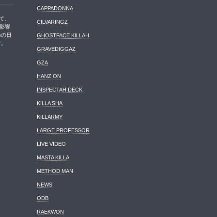
CAPPADONNA
して、
CILVARINGZ
に影響
めの日
GHOSTFACE KILLAH
す。
GRAVEDIGGAZ
GZA
HANZ ON
INSPECTAH DECK
KILLA SHA
KILLARMY
LARGE PROFESSOR
LIVE VIDEO
MASTA KILLA
METHOD MAN
NEWS
ODB
RAEKWON