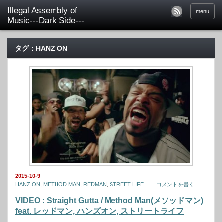
Illegal Assembly of
menu
Music---Dark Side---
タグ：HANZ ON
2015-10-9
HANZ ON
,
METHOD MAN
,
REDMAN
,
STREET LIFE
コメントを書く
VIDEO : Straight Gutta / Method Man(メソッドマン)
feat. レッドマン, ハンズオン, ストリートライフ